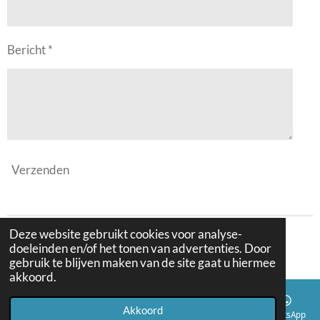
Bericht *
Verzenden
Deze website gebruikt cookies voor analyse-
© 2023 - 2026 mindfulartstudio
doeleinden en/of het tonen van advertenties. Door
Powered by
JouwWeb
gebruik te blijven maken van de site gaat u hiermee
akkoord.
Akkoord
E-mailadres
Telefoonnummer
Kaart
Instagram
WhatsApp