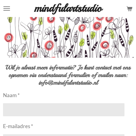
mindfulartstudio
Ga
direct
naar
de
hoofdinhoud
Wil je alvast meer informatie? Je kunt contact met ons
opnemen via onderstaand formulier of mailen naar:
info@mindfulartstudio.nl
Naam *
E-mailadres *