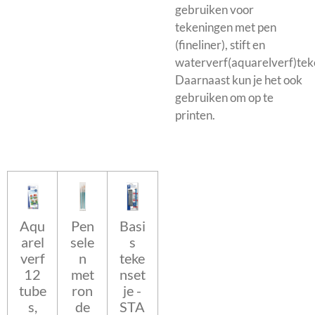
gebruiken voor
tekeningen met pen
(fineliner), stift en
waterverf(aquarelverf)tek
Daarnaast kun je het ook
gebruiken om op te
printen.
Aqu
Pen
Basi
arel
sele
s
verf
n
teke
12
met
nset
tube
ron
je -
s,
de
STA