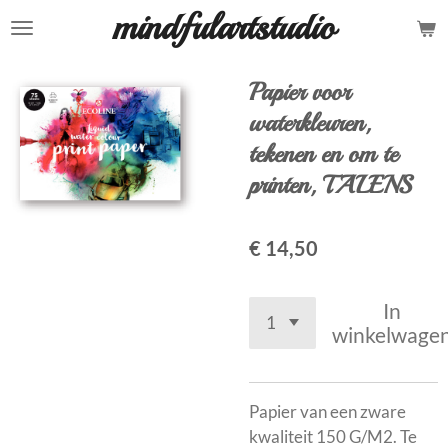
mindfulartstudio
Ga
direct
naar
Papier voor
de
waterkleuren,
hoofdinhoud
tekenen en om te
printen, TALENS
€ 14,50
In
winkelwage
Papier van een zware
kwaliteit 150 G/M2. Te