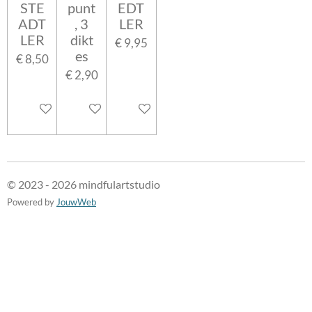
STE
punt
EDT
ADT
, 3
LER
LER
dikt
€ 9,95
es
€ 8,50
€ 2,90
In winkelwagen
In winkelwagen
In winkelwagen
© 2023 - 2026 mindfulartstudio
Powered by
JouwWeb